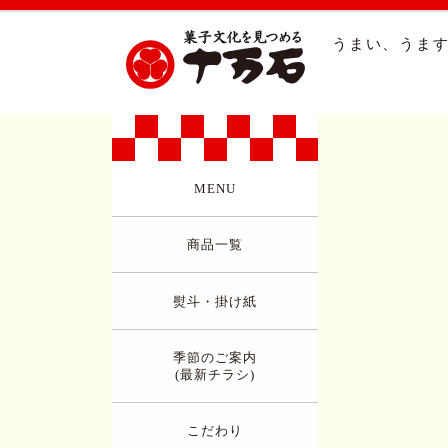
うまい、うます
MENU
商品一覧
熨斗・掛け紙
季節のご案内
(最新チラシ)
こだわり