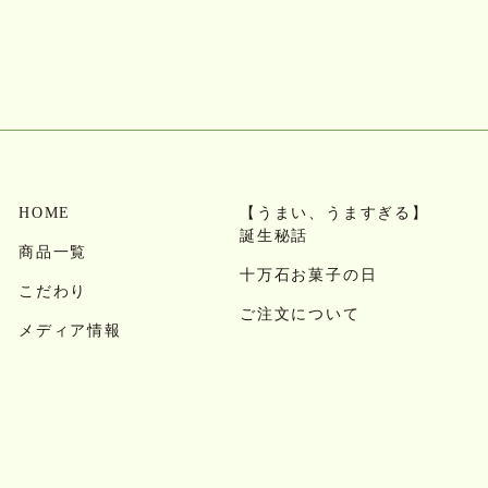
HOME
【うまい、うますぎる】
誕生秘話
商品一覧
十万石お菓子の日
こだわり
ご注文について
メディア情報
お問い合わせ・よくある
お知らせ
質問
会社概要
求人情報
店舗案内