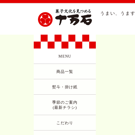
うまい、うます
MENU
商品一覧
熨斗・掛け紙
季節のご案内
(最新チラシ)
こだわり