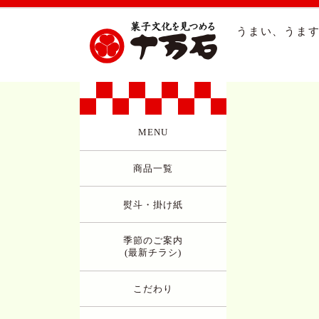
うまい、うます
MENU
商品一覧
熨斗・掛け紙
季節のご案内
(最新チラシ)
こだわり