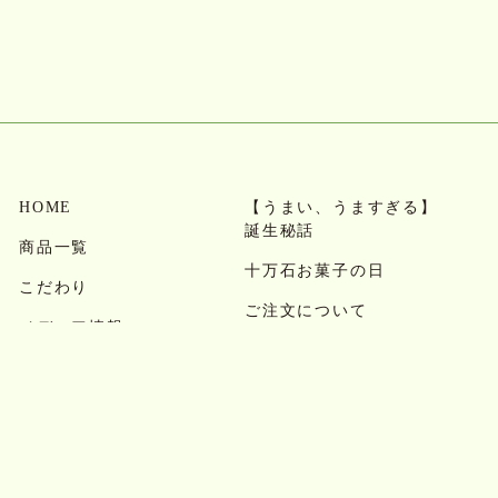
HOME
【うまい、うますぎる】
誕生秘話
商品一覧
十万石お菓子の日
こだわり
ご注文について
メディア情報
お問い合わせ・よくある
お知らせ
質問
会社概要
求人情報
店舗案内