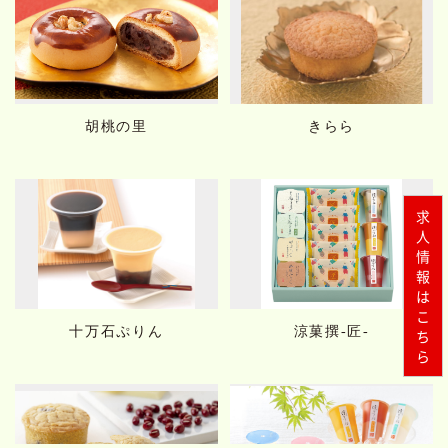
胡桃の里
きらら
求人情報はこちら
十万石ぷりん
涼菓撰-匠-