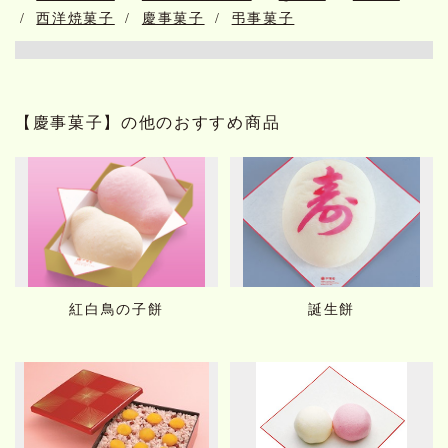
西洋焼菓子
慶事菓子
弔事菓子
【慶事菓子】の他のおすすめ商品
紅白鳥の子餅
誕生餅