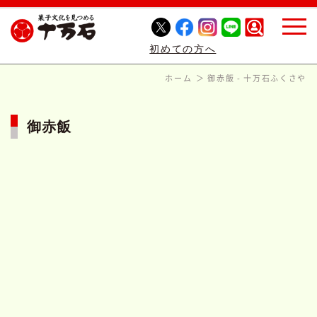
初めての方へ
ホーム
御赤飯 - 十万石ふくさや
御赤飯