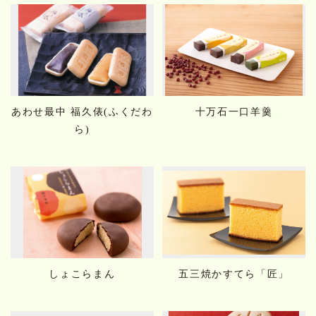
あわせ最中 福久俵(ふくだわ
十万石一口羊羹
ら)
しょこらまん
五三焼かすてら「匠」