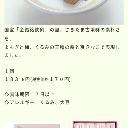
国宝「金錯銘鉄剣」の里、さきたま古墳群の素朴さ
を、
よもぎと梅、くるみの三種の餅と京きなこで表現し
ました。
１個
１８３.
円(
１７０円)
６
税抜価格
◇賞味期限 ７日以上
◇アレルギー くるみ、大豆