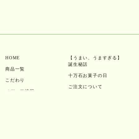
HOME
【うまい、うますぎる】
誕生秘話
商品一覧
十万石お菓子の日
こだわり
ご注文について
メディア情報
お問い合わせ・よくある
お知らせ
質問
会社概要
求人情報
店舗案内