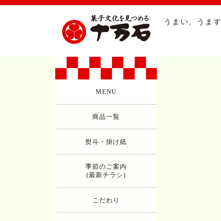
うまい、うます
MENU
商品一覧
熨斗・掛け紙
季節のご案内
(最新チラシ)
こだわり